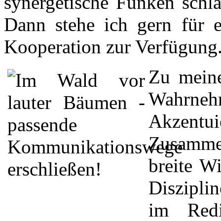
synergetische Funken schlä
Dann stehe ich gern für e
Kooperation zur Verfügung
Zu meine
Wahrn
Akzent
Zusamme
breite W
Diszipli
im Redi